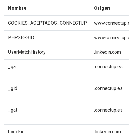
Nombre
Origen
COOKIES_ACEPTADOS_CONNECTUP
www.connectup.es
PHPSESSID
www.connectup.es
UserMatchHistory
.linkedin.com
_ga
.connectup.es
_gid
.connectup.es
_gat
.connectup.es
bcookie
.linkedin.com